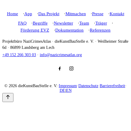
Home
App
Das Projekt
Mitmachen
Presse
Kontakt
FAQ
Begriffe
Newsletter
Team
Träger
Förderung EVZ
Dokumentation
Referenzen
Projektbüro NaziCrimesAtlas · dieKunstBauStelle e. V. · Weilheimer Straße
6d · 86899 Landsberg am Lech
+49 152 266 303 03
·
info@nazicrimesatlas.org
© 2026 dieKunstBauStelle e. V.
·
Impressum
·
Datenschutz
·
Barrierefreiheit
·
DE
|
EN