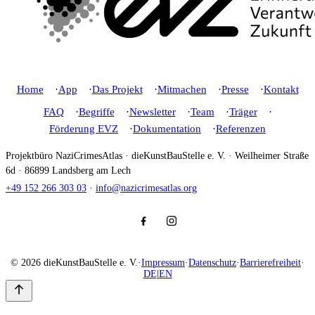
Home
App
Das Projekt
Mitmachen
Presse
Kontakt
FAQ
Begriffe
Newsletter
Team
Träger
Förderung EVZ
Dokumentation
Referenzen
Projektbüro NaziCrimesAtlas · dieKunstBauStelle e. V. · Weilheimer Straße
6d · 86899 Landsberg am Lech
+49 152 266 303 03
·
info@nazicrimesatlas.org
© 2026 dieKunstBauStelle e. V.
·
Impressum
·
Datenschutz
·
Barrierefreiheit
·
DE
|
EN