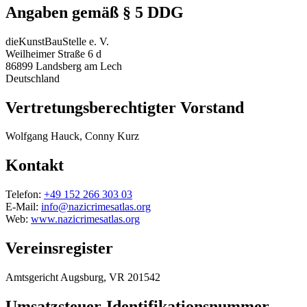
Angaben gemäß § 5 DDG
dieKunstBauStelle e. V.
Weilheimer Straße 6 d
86899 Landsberg am Lech
Deutschland
Vertretungsberechtigter Vorstand
Wolfgang Hauck, Conny Kurz
Kontakt
Telefon:
+49 152 266 303 03
E-Mail:
info@nazicrimesatlas.org
Web:
www.nazicrimesatlas.org
Vereinsregister
Amtsgericht Augsburg, VR 201542
Umsatzsteuer-Identifikationsnummer